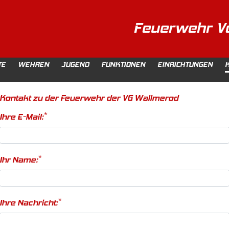
Feuerwehr V
TE
WEHREN
JUGEND
FUNKTIONEN
EINRICHTUNGEN
Kontakt zu der Feuerwehr der VG Wallmerod
*
Ihre E-Mail:
*
Ihr Name:
*
Ihre Nachricht: